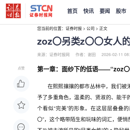
首页
快讯
要闻
股市
您当前的位置：
证券时报
>
公司
>
正文
zoz〇另类z〇〇女人
来源：证券时报网
作者：谢田
2026-02-11 08
第一章：面纱下的低语——“zoz〇
点赞
在熙熙攘攘的都市丛林中，我们被
予了多重角色，温柔的、贤淑的、能干的
个看似“完美”的形象。在这层层叠叠的
〇”，这个略带陌生和玩味的词汇，便悄