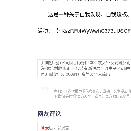
这是一种关于自我发现、自我赋权
活动：【
hKszRFt4WyWwhC373uUSCF
美国初<创>公司计划发射 4000 枚太空反射镜
海顺新:材收购正!一包装有新进展：改由子公司
百.川能源（6!00681）高管及个人简历
声明：证券时报力求信息真实、准确，文章提及内
下载“证券时报”官方APP，或关注官方微信公众
网友评论
登录
后可以发言