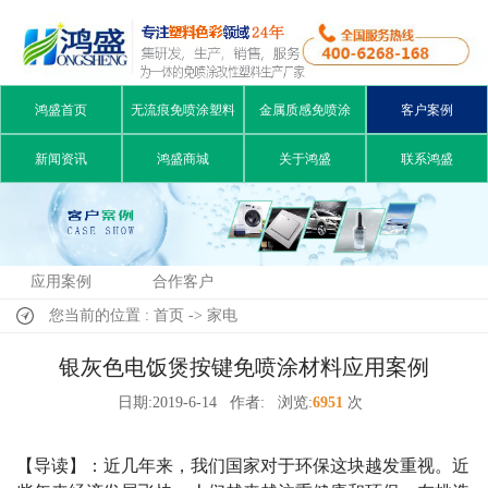
鸿盛首页
无流痕免喷涂塑料
金属质感免喷涂
客户案例
新闻资讯
鸿盛商城
关于鸿盛
联系鸿盛
应用案例
合作客户
您当前的位置 : 首页 -> 家电
银灰色电饭煲按键免喷涂材料应用案例
日期:2019-6-14
作者:
浏览:
6951
次
【导读】：近几年来，我们国家对于环保这块越发重视。近