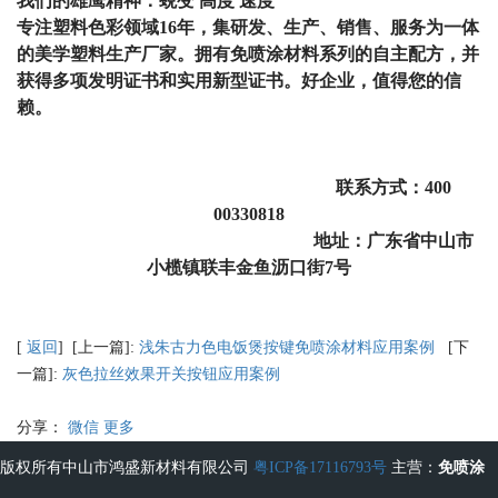
我们的雄鹰精神：蜕变 高度 速度
专注塑料色彩领域
16
年，集研发、生产、销售、服务为一体
的美学塑料生产厂家。拥有
免
喷涂材
料
系列的自主配方，并
获得多项发明证书和实用新型证书。好企业，值得您的信
赖。
联系方式：
400
00330818
地址：广东省中山市
小榄镇联丰金鱼沥口街
7
号
[
返回
] [上一篇]:
浅朱古力色电饭煲按键免喷涂材料应用案例
[下
一篇]:
灰色拉丝效果开关按钮应用案例
分享：
微信
更多
版权所有中山市鸿盛新材料有限公司
粤ICP备17116793号
主营：
免喷涂