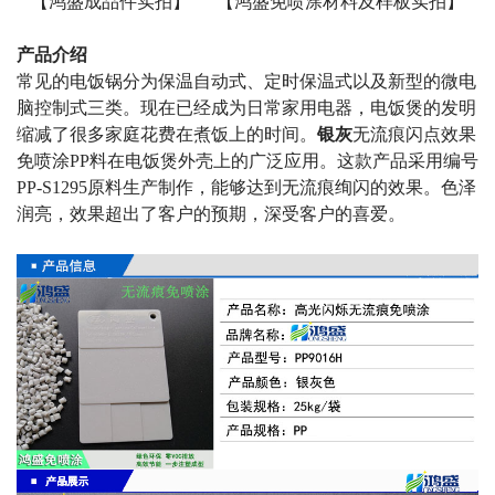
【鸿盛成品件实拍】 【鸿盛免喷涂材料及样板实拍】
产品介绍
常见的电饭锅分为保温自动式、定时保温式以及新型的微电
脑控制式三类。现在已经成为日常家用电器，电饭煲的发明
缩减了很多家庭花费在煮饭上的时间。
银灰
无流痕闪点
效果
免喷涂
PP
料在
电饭煲外壳
上的
广泛
应用
。这款产品采用编号
PP-S1295
原料生产制作，能够达到无流痕绚闪的效果。色泽
润亮，效果超出了客户的预期，深受客户的喜爱。