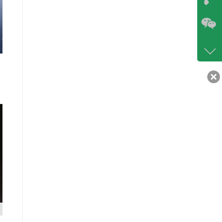
咨询
86-07
400-6
客服q
30217