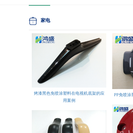
家电
烤漆黑色免喷涂塑料在电视机底架的应
PP免喷
用案例