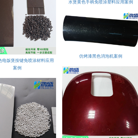
水煲黄色手柄免喷涂塑料应用案例
仿烤漆黑色消泡机案例
色电饭煲按键免喷涂材料应用
案例