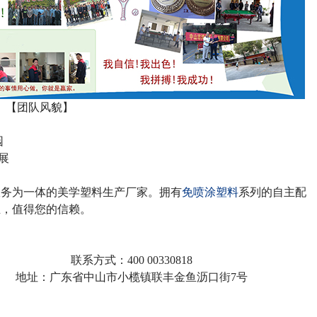
【团队风貌】
园
展
服务为一体的美学塑料生产厂家。拥有
免喷涂塑料
系列的自主配
业，值得您的信赖。
联系方式：
400 00330818
地址：广东省中山市小榄镇联丰金鱼沥口街
7
号