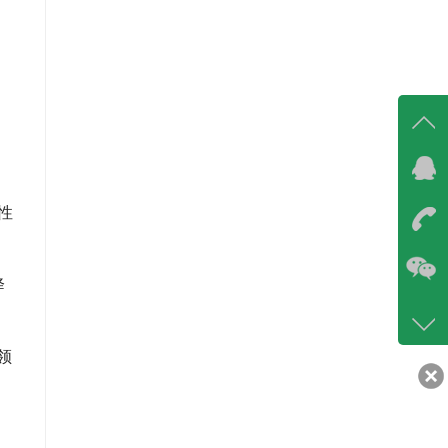
在线
性
在
咨询
降
86-07
400-6
客服q
领
30217