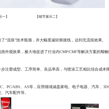
示一】
【细节展示二】
了“流痕”技术瓶颈，并大幅度减轻熔接线，达到无流痕效果。
流痕外观效果，极大地促进了行业内
CMP/CMF
等解决方案的顺畅
一步注塑成型、工序简单、良品率高，与喷涂工艺相比综合成本
PC
、
PC/ABS
、
AS
等，应用领域涵盖家电、电子电器、汽车、
3D
壳、汽车配件等
。