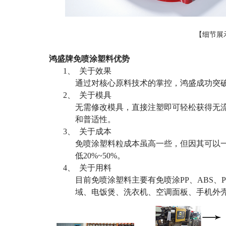
【细节展
鸿盛牌免喷涂塑料优势
1、
关于效果
通过对核心原料技术的掌控，鸿盛成功突破
2、
关于模具
无需修改模具，直接注塑即可轻松获得无
和普适性。
3、
关于成本
免喷涂塑料粒成本虽高一些，但因其可以
低
20%~50%
。
4、
关于用料
目前免喷涂塑料主要有免喷涂
PP
、
ABS
、
域、电饭煲、洗衣机、空调面板、手机外