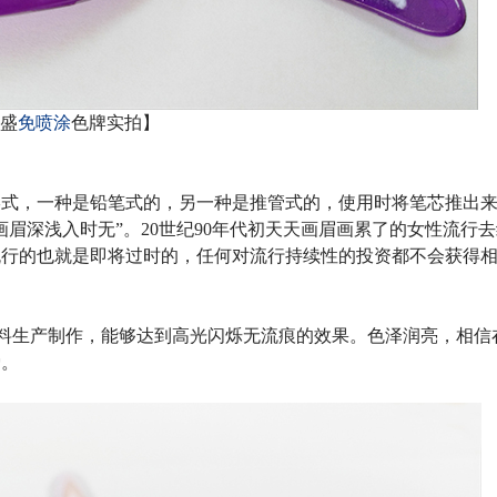
盛
免喷涂
色牌实拍】
形式，一种是铅笔式的，另一种是推管式的，使用时将笔芯推出
画眉深浅入时无”。
20
世纪
90
年代初天天画眉画累了的女性流行去
流行的也就是即将过时的，任何对流行持续性的投资都不会获得
料生产制作，能够达到高光闪烁无流痕的效果。色泽润亮，相信
爱。