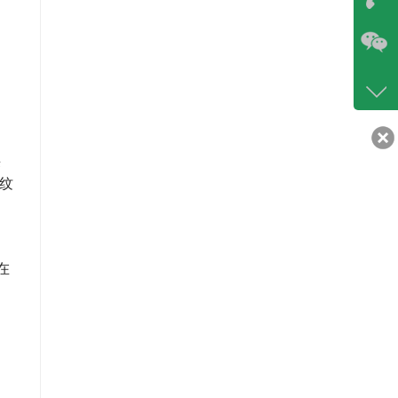
咨询
86-07
400-6
客服q
30217
来
纹
相
在