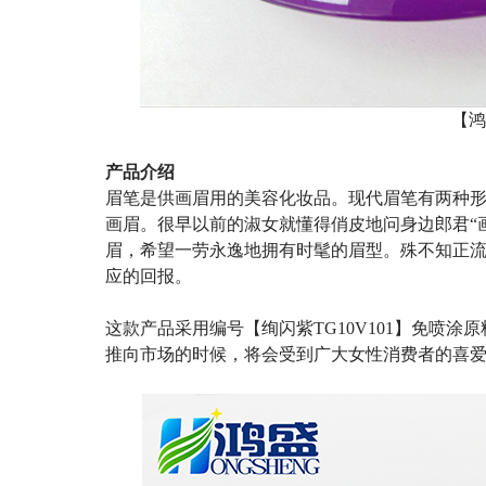
【鸿
产品介绍
眉笔是供画眉用的美容化妆品。现代眉笔有两种
画眉。很早以前的淑女就懂得俏皮地问身边郎君“
眉，希望一劳永逸地拥有时髦的眉型。殊不知正
应的回报。
这款产品采用编号【绚闪紫
TG10V101
】免喷涂原
推向市场的时候，将会受到广大女性消费者的喜