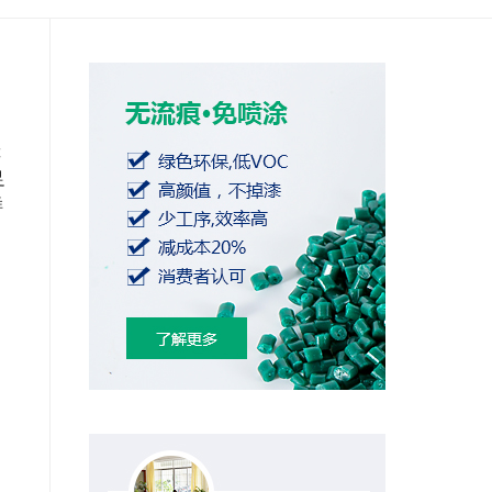
障
足
样