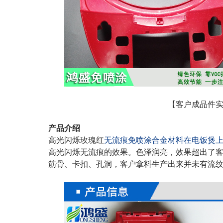
【客户成品件
产品介绍
高光闪烁玫瑰红
无流痕
免喷涂
合金材料
在
电饭煲
高光闪烁无流痕的效果。色泽润亮，效果超出了
筋骨、卡扣、孔洞，客户拿料生产出来并未有流