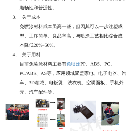
顺畅性和普适性。
3、
关于成本
免喷涂材料成本虽高一些，但因其可以一步注塑成
型、工序简单、良品率高，与喷涂工艺相比综合成
本降低
20%~50%
。
4、
关于用料
目前免喷涂材料主要有
免喷涂
PP
、
ABS
、
PC
、
PC/ABS
、
AS
等，应用领域涵盖家电、电子电器、汽
车、
3D
领域、电饭煲、洗衣机、空调面板、手机外
壳、汽车配件等
。