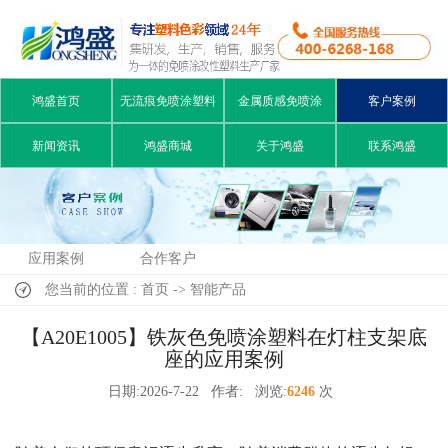
鸿盛首页
无流痕免喷涂塑料
金属质感免喷涂
客户案例
新闻资讯
鸿盛商城
关于鸿盛
联系鸿盛
应用案例
合作客户
您当前的位置 : 首页 -> 智能产品
【A20E1005】铁灰色免喷涂塑料在灯柱支架底
座的应用案例
日期:2026-7-22
作者:
浏览:
6246
次