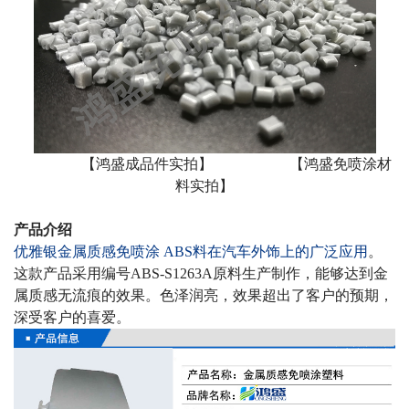
【鸿盛成品件实拍】
【鸿盛免喷涂材
料实拍】
产品介绍
优雅银金属质感
免喷涂
ABS
料在
汽车外饰
上的
广泛
应用
。
这款产品采用编号
ABS-S1263A
原料生产制作，能够达到金
属质感无流痕的效果。色泽润亮，效果超出了客户的预期，
深受客户的喜爱。