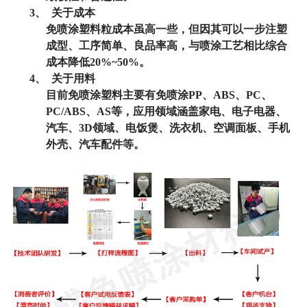
3、
关于成本
免喷涂塑料粒成本虽高一些，但因其可以一步注塑
成型、工序简单、良品率高，与喷涂工艺相比综合
成本降低
20%~50%
。
4、
关于用料
目前免喷涂塑料主要有免喷涂
PP
、
ABS
、
PC
、
PC/ABS
、
AS
等，应用领域涵盖家电、电子电器、
汽车、
3D
领域、电饭煲、洗衣机、空调面板、手机
外壳、汽车配件等
。