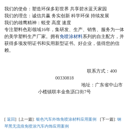
我们的使命：塑造环保多彩世界 共享碧水蓝天家园
我们的理念：诚信共赢 务实创新 科学环保 持续发展
我们的雄鹰精神：蜕变 高度 速度
专注塑料色彩领域
16
年，集研发、生产、销售、服务为一体
的美学塑料生产厂家。拥有
免
喷涂材
料
系列的自主配方，并
获得多项发明证书和实用新型证书。好企业，值得您的信
赖。
联系方式：
400
00330818
地址：广东省中山市
小榄镇联丰金鱼沥口街
7
号
[
返回
] [上一篇]:
银色汽车外饰免喷涂材料应用案例
[下一篇]:
钢
琴黑无流痕免喷涂汽车内饰应用案例