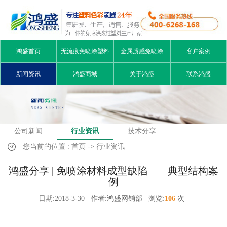
鸿盛首页
无流痕免喷涂塑料
金属质感免喷涂
客户案例
新闻资讯
鸿盛商城
关于鸿盛
联系鸿盛
公司新闻
行业资讯
技术分享
您当前的位置 : 首页 -> 行业资讯
鸿盛分享 | 免喷涂材料成型缺陷——典型结构案
例
日期:2018-3-30
作者:鸿盛网销部
浏览:
106
次