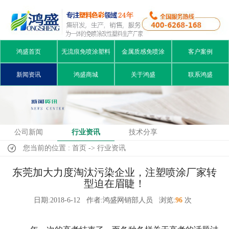
鸿盛首页
无流痕免喷涂塑料
金属质感免喷涂
客户案例
新闻资讯
鸿盛商城
关于鸿盛
联系鸿盛
公司新闻
行业资讯
技术分享
您当前的位置 : 首页 -> 行业资讯
东莞加大力度淘汰污染企业，注塑喷涂厂家转
型迫在眉睫！
日期:2018-6-12
作者:鸿盛网销部人员
浏览:
96
次