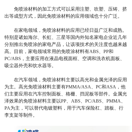
免喷涂材料的加工方式可以采用注塑、吹塑、压铸、挤
出等成型方式，因此免喷涂材料的应用领域也十分广泛。
在家电领域，免喷涂材料的应用已经日益广泛和成熟。
特别是诸如海尔、长虹、三星等国内外知名家电企业近几年
分别推出免喷涂的家电产品，让该项技术的关注度也越来越
高。目前，家电领域常用的免喷涂材料有
ABS
、
PP
和
PC/ABS
，主要应用在液晶电视面框、空调和洗衣机面板、
吸尘器外壳和饮水器等。
在汽车领域，免喷涂材料主要以高光和金属光泽的应用
为主。高光免喷涂材料主要有
PMMA/ASA
、
PC
和
ASA
，他
们主要应用在汽车控制面板、格栅、挡泥板等部件。金属光
泽效果的免喷涂材料主要以
PP
、
ABS
、
PC/ABS
、
PMMA
、
PA
为主，可以替代电镀塑料，用于汽车保险杠、踏板、行
李支架等制件。