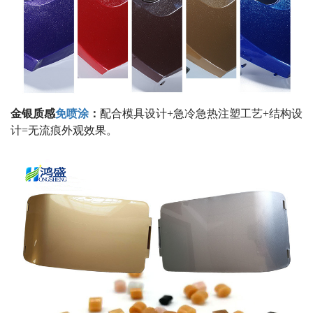
金银质感
免喷涂
：
配合模具设计
+
急冷急热注塑工艺
+
结构设
计
=
无流痕外观效果。