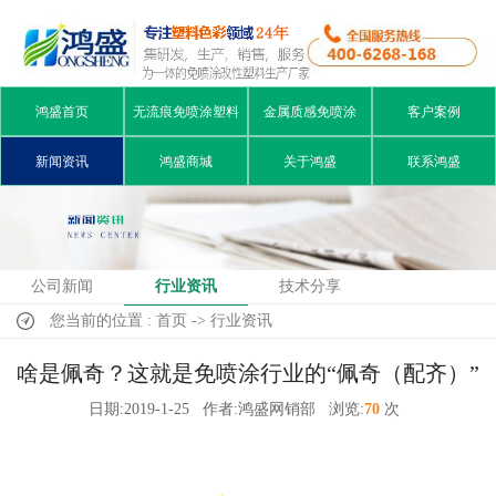
鸿盛首页
无流痕免喷涂塑料
金属质感免喷涂
客户案例
新闻资讯
鸿盛商城
关于鸿盛
联系鸿盛
公司新闻
行业资讯
技术分享
您当前的位置 : 首页 -> 行业资讯
啥是佩奇？这就是免喷涂行业的“佩奇（配齐）”
日期:2019-1-25
作者:鸿盛网销部
浏览:
70
次