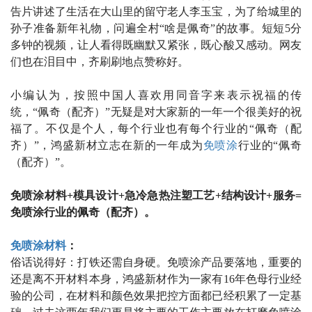
告片讲述了生活在大山里的留守老人李玉宝，为了给城里的
孙子准备新年礼物，问遍全村“啥是佩奇”的故事。短短
5
分
多钟的视频，让人看得既幽默又紧张，既心酸又感动。网友
们也在泪目中，齐刷刷地点赞称好。
小编认为，按照中国人喜欢用同音字来表示祝福的传
统，“佩奇（配齐）”无疑是对大家新的一年一个很美好的祝
福了。不仅是个人，每个行业也有每个行业的“佩奇（配
齐）”，鸿盛新材立志在新的一年成为
免喷涂
行业的“佩奇
（配齐）”。
免喷涂材料
+
模具设计
+
急冷急热注塑工艺
+
结构设计
+
服务
=
免喷涂行业的佩奇（配齐）。
免喷涂材料
：
俗话说得好：打铁还需自身硬。免喷涂产品要落地，重要的
还是离不开材料本身，鸿盛新材作为一家有
16
年色母行业经
验的公司，在材料和颜色效果把控方面都已经积累了一定基