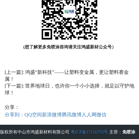
(想了解更多免喷涂咨询请关注鸿盛新材公众号）
[上一篇]:
鸿盛“新科技”——让塑料变金属，更让塑料赛金
属！
[下一篇]:
世界地球日，也许你一个小小选择，就足以守护地
球！
分享：
分享到：
QQ空间
新浪微博
腾讯微博
人人网
微信
版权所有中山市鸿盛新材料有限公司
粤ICP备17116793号
主营：
免喷涂