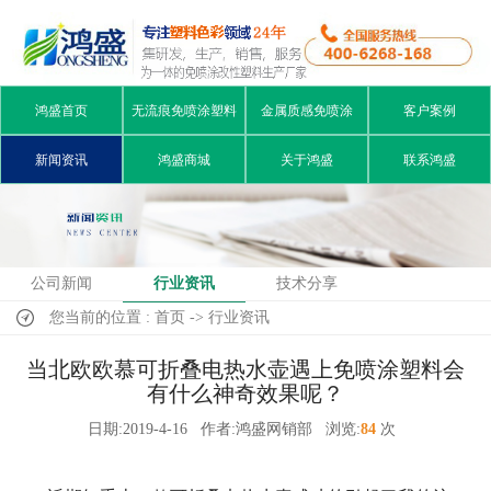
鸿盛首页
无流痕免喷涂塑料
金属质感免喷涂
客户案例
新闻资讯
鸿盛商城
关于鸿盛
联系鸿盛
公司新闻
行业资讯
技术分享
您当前的位置 : 首页 -> 行业资讯
当北欧欧慕可折叠电热水壶遇上免喷涂塑料会
有什么神奇效果呢？
日期:2019-4-16
作者:鸿盛网销部
浏览:
84
次