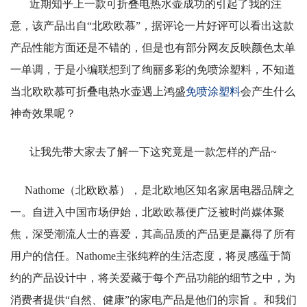
近期知乎上一款可折叠电热水壶成功的引起了我的注
意，该产品出自“北欧欧慕”，据评论一片好评可以看出这款
产品性能方面还是不错的，但是也有部分网友反映颜色太单
一单调，于是小编联想到了绚丽多彩的免喷涂塑料，不知道
当北欧欧慕可折叠电热水壶遇上鸿盛
免喷涂
塑料
会产生什么
神奇效果呢？
让我先带大家去了解一下这究竟是一款怎样的产品
~
Nathome
（北欧欧慕），是北欧地区知名家居电器品牌之
一。自进入中国市场伊始，北欧欧慕便广泛被时尚媒体聚
焦，深受潮流人士的喜爱，其高品质的产品更是赢得了所有
用户的信任。
Nathome
主张纯粹的生活态度，将灵感蕴于简
约的产品设计中，将关爱藏于每个产品功能的细节之中，为
消费者提供
“
自然、健康
”
的家电产品是他们的宗旨
。和我们