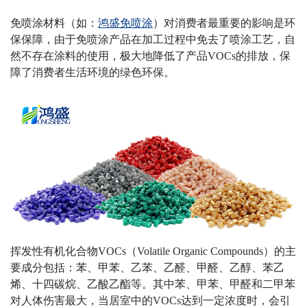
免喷涂材料（如：
鸿盛免喷涂
）对消费者最重要的影响是环
保保障
，由于免喷涂产品在加工过程中免去了喷涂工艺，自
然不存在涂料的使用，极大地降低了产品
VOCs
的排放，保
障了消费者生活环境的
绿色环保。
挥发性有机化合物
VOCs
（
Volatile Organic Compounds
）的主
要成分包括：苯、甲苯、乙苯、乙醛、甲醛、乙醇、苯乙
烯、十四碳烷、乙酸乙酯等。其中苯、甲苯、甲醛和二甲苯
对人体伤害最大，当居室中的
VOCs
达到一定浓度时，会引