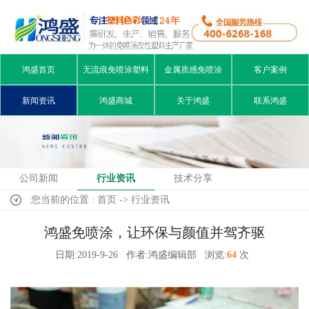
鸿盛首页
无流痕免喷涂塑料
金属质感免喷涂
客户案例
新闻资讯
鸿盛商城
关于鸿盛
联系鸿盛
公司新闻
行业资讯
技术分享
您当前的位置 : 首页 -> 行业资讯
鸿盛免喷涂，让环保与颜值并驾齐驱
日期:2019-9-26
作者:鸿盛编辑部
浏览:
64
次