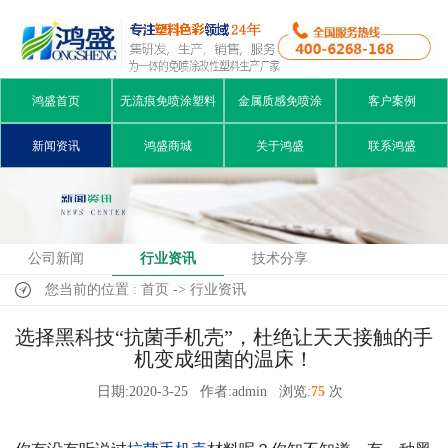
鸿盛首页
无流痕免喷涂塑料
金属质感免喷涂
客户案例
新闻资讯
鸿盛商城
关于鸿盛
联系鸿盛
公司新闻
行业资讯
技术分享
您当前的位置 : 首页 -> 行业资讯
选择黑科技“抗菌手机壳”，杜绝让天天接触的手
机变成细菌的温床！
日期:2020-3-25
作者:admin
浏览:
75
次