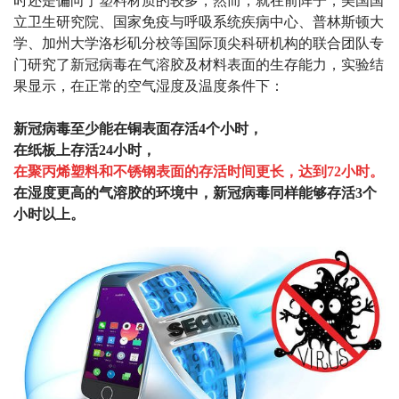
时还是偏向于塑料材质的较多，然而，就在前阵子，美国国
立卫生研究院、国家免疫与呼吸系统疾病中心、普林斯顿大
学、加州大学洛杉矶分校等国际顶尖科研机构的联合团队专
门研究了新冠病毒在气溶胶及材料表面的生存能力，
实验结
果显示，在正常的空气湿度及温度条件下：
新冠病毒至少能在铜表面存活
4
个小时，
在纸板上存活
24
小时，
在聚丙烯塑料和不锈钢表面的存活时间更长，达到
72
小时。
在湿度更高的气溶胶的环境中，新冠病毒同样能够存活
3
个
小时以上。