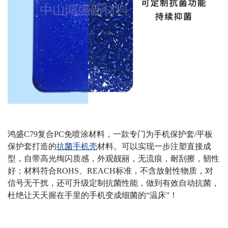
鸿盛
C79
复合
PC
免喷涂材料，一款专门为手机保护套
/
平板
保护套打造的
抗菌手机壳
材料。可以实现一步注塑直接成
型，自带高光绚闪质感，外观靓丽，无流痕，耐刮擦，韧性
好；
材料符合
ROHS
、
REACH
标准，不含放射性物质，对
信号无干扰，还可升级定制抗菌性能，做到有效自动抗菌，
杜绝让天天握在手里的手机变成细菌的“温床”！