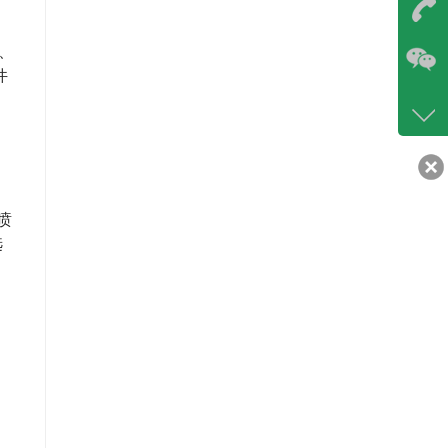
在
、
咨询
件
86-07
400-6
客服q
30217
喷
选