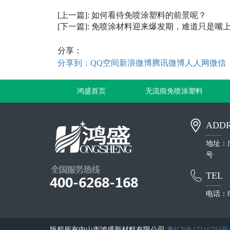
[上一篇]:
如何看待免喷涂塑料的前景呢？
[下一篇]:
免喷涂材料迎来爆发期，难道只是嘴
分享：
分享到：
QQ空间
新浪微博
腾讯微博
人人网
微信
鸿盛首页
无流痕免喷涂塑料
ADDR
地址：
号
TEL
电话：86 
版权所有中山市鸿盛新材料有限公司
粤ICP备17116793号