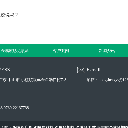
上说说吗？
金属质感免喷涂
客户案例
新闻资讯
ESS
E-mail
广东 中山市 小榄镇联丰金鱼沥口街7-8
邮箱：hongshengzs@126
0760 22137738
主营：
免喷涂注塑
免喷涂材料
免喷涂塑料
免喷涂工艺
无流痕免喷涂塑