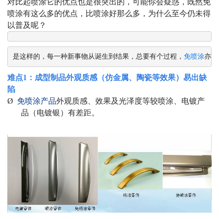
对比起喷涂它的优点也是很突出的，
可能你会疑惑，既然免
喷涂有这么多的优点，比喷涂好那么多，为什么至今仍未得
以普及呢？
是这样的，每一种新事物从诞生到结果，总要有个过程，
免喷涂
亦是
难点
1
：成型制品外观质感（仿金属、陶瓷等效果）易出缺
陷
Ø
免喷涂产品
外观质感、效果及光泽度等较喷涂、电镀产
品（电镀银）有差距。