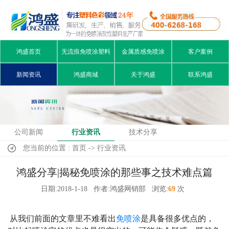
鸿盛首页
无流痕免喷涂塑料
金属质感免喷涂
客户案例
新闻资讯
鸿盛商城
关于鸿盛
联系鸿盛
公司新闻
行业资讯
技术分享
您当前的位置 : 首页 -> 行业资讯
鸿盛分享|揭秘免喷涂的那些事之技术难点篇
日期:2018-1-18
作者:鸿盛网销部
浏览:
69
次
从我们前面的文章里不难看出
免喷涂
是具备很多优点的，