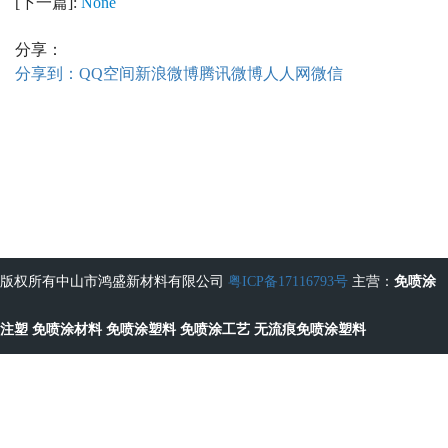
[下一篇]:
None
分享：
分享到：
QQ空间
新浪微博
腾讯微博
人人网
微信
版权所有中山市鸿盛新材料有限公司
粤ICP备17116793号
主营：
免喷涂
注塑
免喷涂材料
免喷涂塑料
免喷涂工艺
无流痕免喷涂塑料