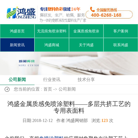
鸿盛首页
无流痕免喷涂塑料
金属质感免喷涂
客户案例
新闻资讯
鸿盛商城
关于鸿盛
联系鸿盛
公司新闻
行业资讯
技术分享
您当前的位置 : 首页 -> 公司新闻
鸿盛金属质感免喷涂塑料——多层共挤工艺的
专用表面料
日期:2018-12-12
作者:鸿盛网销部
浏览:
123
次