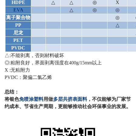
HDPE
△
△
◎
X
EVA
△
◎
◎
离子聚合物
◎
PP
△
尼龙
PET
PVDC
△
:
不能剥离，否则材料破坏
◎
:
粘附良好，界面剥离强度在
400g/15mm
以上
X :
无粘附力
PVDC
：聚偏二氯乙烯
总结：
将银色
免喷涂塑料
用做
多层共挤
表面料
，不仅能够为厂家节
约成本、节省生产周期，更能够推动社会环保事业的发展。