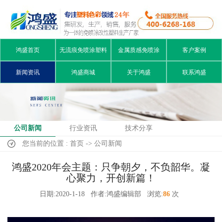
鸿盛首页
无流痕免喷涂塑料
金属质感免喷涂
客户案例
新闻资讯
鸿盛商城
关于鸿盛
联系鸿盛
公司新闻
行业资讯
技术分享
您当前的位置 : 首页 -> 公司新闻
鸿盛2020年会主题：只争朝夕，不负韶华。凝
心聚力，开创新篇！
日期:2020-1-18
作者:鸿盛编辑部
浏览:
86
次