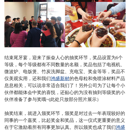
结束尾牙宴，迎来了振奋人心的抽奖环节，奖品设置为6个
等级，每个等级都有不同数量的名额，奖品包括了电视机、
微波炉、电饭煲、竹炭洗脚盆、充电宝、奖金等等，奖品不
仅美观实用，还和我们
鸿盛新材
的色母粒和免喷涂材料产品
息息相关，可以说非常适合我们了！另外公司为了让每个小
伙伴都能体会中奖的喜悦，还贴心的为没有抽到等级奖的小
伙伴准备了参与奖哦
~(此处只放部分照片展示）
抽奖结束，就进入颁奖环节，颁奖是对过去一年表现较好的
同事的一个嘉奖，比起奖金和奖品，这一仪式更重要的意义
在于它激励着所有同事更加认真。所以颁奖也成了我们
鸿盛