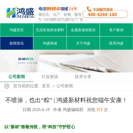
鸿盛首页
无流痕免喷涂塑料
金属质感免喷涂
客户案例
新闻资讯
鸿盛商城
关于鸿盛
联系鸿盛
公司新闻
行业资讯
技术分享
您当前的位置 : 首页 -> 公司新闻
不喷涂，也出“粽” | 鸿盛新材料祝您端午安康！
日期:2026-6-18
作者:鸿盛编辑部
浏览:
371
次
以“新材”致敬传统，用“科技”守护匠心