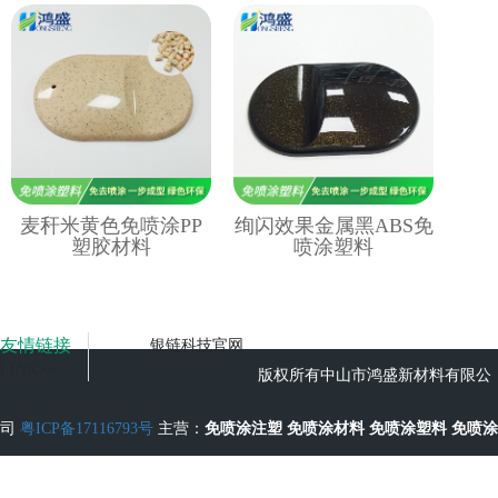
麦秆米黄色免喷涂PP
绚闪效果金属黑ABS免
塑胶材料
喷涂塑料
友情链接
银链科技官网
LINK>>
版权所有中山市鸿盛新材料有限公
司
粤ICP备17116793号
主营：
免喷涂注塑
免喷涂材料
免喷涂塑料
免喷涂
工艺
无流痕免喷涂塑料