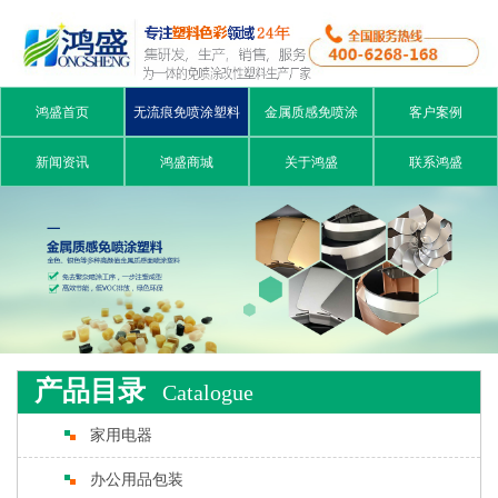
鸿盛首页
无流痕免喷涂塑料
金属质感免喷涂
客户案例
新闻资讯
鸿盛商城
关于鸿盛
联系鸿盛
产品目录
Catalogue
家用电器
办公用品包装