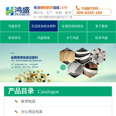
鸿盛首页
无流痕免喷涂塑料
金属质感免喷涂
客户案例
新闻资讯
鸿盛商城
关于鸿盛
联系鸿盛
产品目录
Catalogue
家用电器
办公用品包装