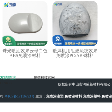
珠光喷油效果云母白色
暖风机用阻燃流纹效果
ABS免喷涂材料
免喷涂PC/ABS材料
友情链接
银链科技官网
LINK>>
版权所有中山市鸿盛新材料有限公
司
粤ICP备17116793号
主营：
免喷涂注塑
免喷涂材料
免喷涂塑料
免喷涂
工艺
无流痕免喷涂塑料