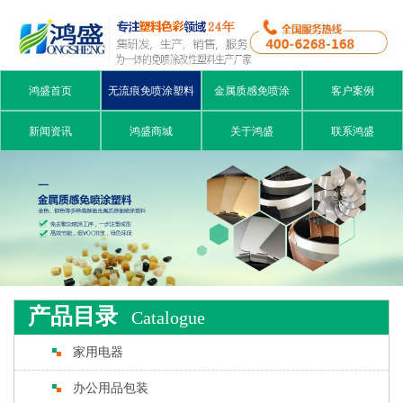
鸿盛首页
无流痕免喷涂塑料
金属质感免喷涂
客户案例
新闻资讯
鸿盛商城
关于鸿盛
联系鸿盛
产品目录
Catalogue
家用电器
办公用品包装