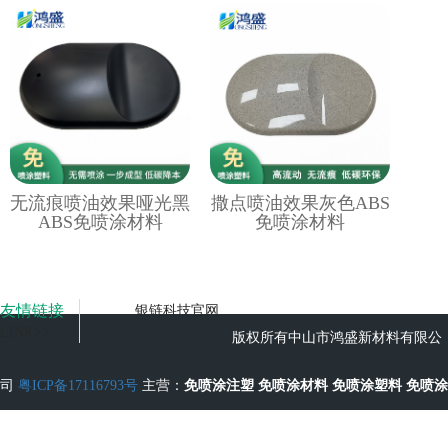
无流痕喷油效果哑光黑
撒点喷油效果灰色ABS
ABS免喷涂材料
免喷涂材料
友情链接
银链科技官网
LINK>>
版权所有中山市鸿盛新材料有限公
司
粤ICP备17116793号
主营：
免喷涂注塑
免喷涂材料
免喷涂塑料
免喷涂
工艺
无流痕免喷涂塑料