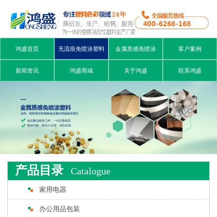
鸿盛首页
无流痕免喷涂塑料
金属质感免喷涂
客户案例
新闻资讯
鸿盛商城
关于鸿盛
联系鸿盛
产品目录
Catalogue
家用电器
办公用品包装