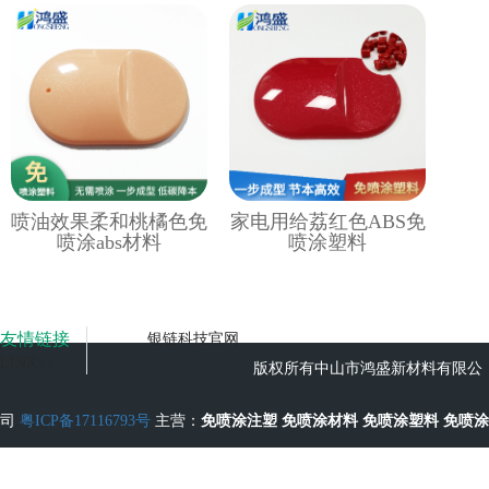
喷油效果柔和桃橘色免
家电用给荔红色ABS免
喷涂abs材料
喷涂塑料
友情链接
银链科技官网
LINK>>
版权所有中山市鸿盛新材料有限公
司
粤ICP备17116793号
主营：
免喷涂注塑
免喷涂材料
免喷涂塑料
免喷涂
工艺
无流痕免喷涂塑料