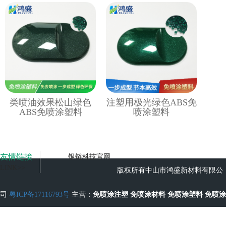
类喷油效果松山绿色
注塑用极光绿色ABS免
ABS免喷涂塑料
喷涂塑料
友情链接
银链科技官网
LINK>>
版权所有中山市鸿盛新材料有限公
司
粤ICP备17116793号
主营：
免喷涂注塑
免喷涂材料
免喷涂塑料
免喷涂
工艺
无流痕免喷涂塑料