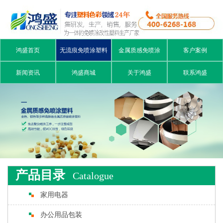
鸿盛首页
无流痕免喷涂塑料
金属质感免喷涂
客户案例
新闻资讯
鸿盛商城
关于鸿盛
联系鸿盛
产品目录
Catalogue
家用电器
办公用品包装