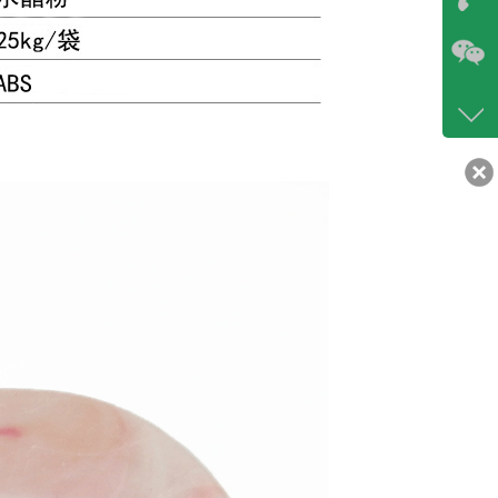
咨询
86-07
400-6
客服q
30217