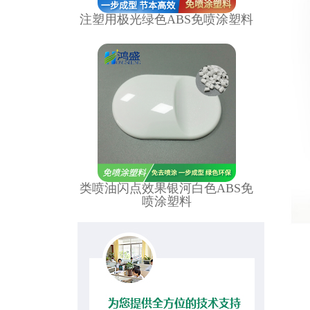
注塑用极光绿色ABS免喷涂塑料
类喷油闪点效果银河白色ABS免
喷涂塑料