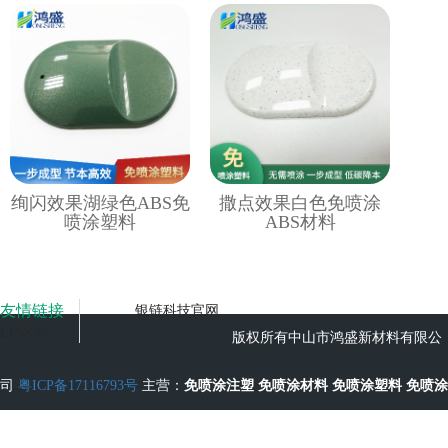
绚闪效果湖绿色ABS免
撒点效果白色免喷涂
喷涂塑料
ABS材料
友情链接
银链科技官网
LINK>>
版权所有中山市鸿盛新材料有限公
司
粤ICP备17116793号
主营：
免喷涂注塑
免喷涂材料
免喷涂塑料
免喷涂
工艺
无流痕免喷涂塑料