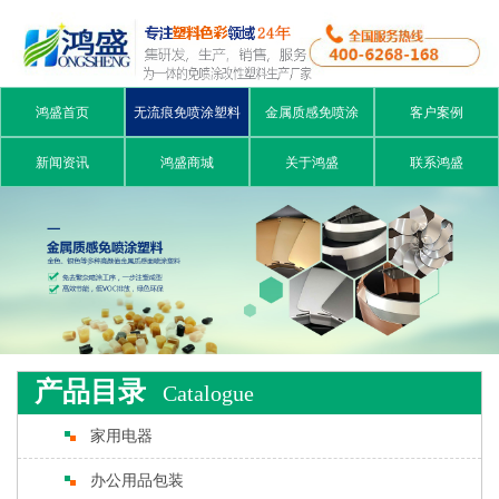
鸿盛首页
无流痕免喷涂塑料
金属质感免喷涂
客户案例
新闻资讯
鸿盛商城
关于鸿盛
联系鸿盛
产品目录
Catalogue
家用电器
办公用品包装