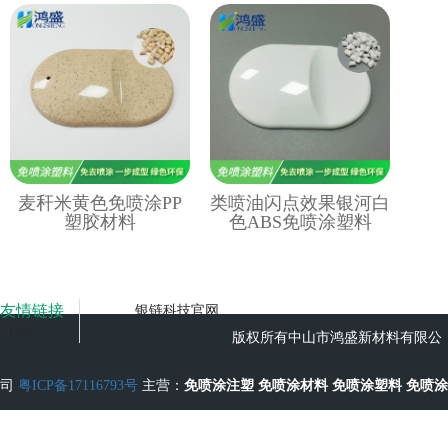
麦秆米黄色免喷涂PP
类喷油闪点效果银河白
塑胶材料
色ABS免喷涂塑料
友情链接
银链科技官网
LINK>>
版权所有中山市鸿盛新材料有限公
司
粤ICP备17116793号
主营：
免喷涂注塑
免喷涂材料
免喷涂塑料
免喷涂
工艺
无流痕免喷涂塑料