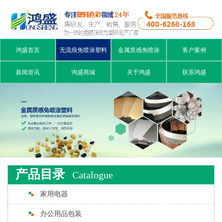
鸿盛首页
无流痕免喷涂塑料
金属质感免喷涂
客户案例
新闻资讯
鸿盛商城
关于鸿盛
联系鸿盛
产品目录
Catalogue
家用电器
办公用品包装