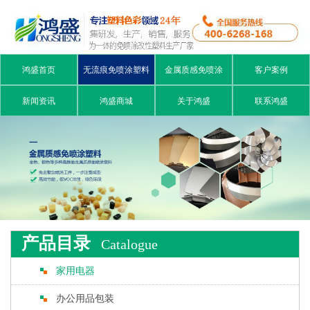
鸿盛首页
无流痕免喷涂塑料
金属质感免喷涂
客户案例
新闻资讯
鸿盛商城
关于鸿盛
联系鸿盛
产品目录
Catalogue
家用电器
办公用品包装