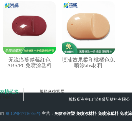
无流痕蔓越莓红色
喷油效果柔和桃橘色免
ABS/PC免喷涂塑料
喷涂abs材料
友情链接
银链科技官网
LINK>>
版权所有中山市鸿盛新材料有限公
司
粤ICP备17116793号
主营：
免喷涂注塑
免喷涂材料
免喷涂塑料
免喷涂
工艺
无流痕免喷涂塑料