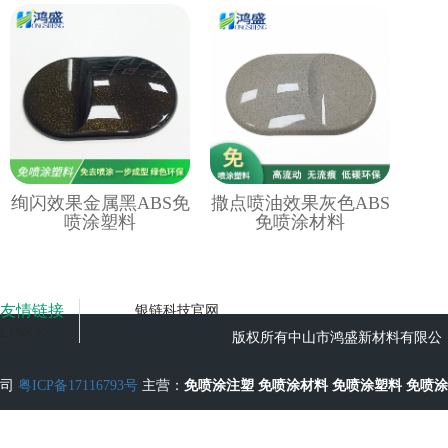
绚闪效果金属黑ABS免
撒点喷油效果灰色ABS
喷涂塑料
免喷涂材料
友情链接
银链科技官网
LINK>>
版权所有中山市鸿盛新材料有限公
司
粤ICP备17116793号
主营：
免喷涂注塑
免喷涂材料
免喷涂塑料
免喷涂
工艺
无流痕免喷涂塑料