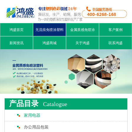
鸿盛首页
无流痕免喷涂塑料
金属质感免喷涂
客户案例
新闻资讯
鸿盛商城
关于鸿盛
联系鸿盛
产品目录
Catalogue
家用电器
办公用品包装