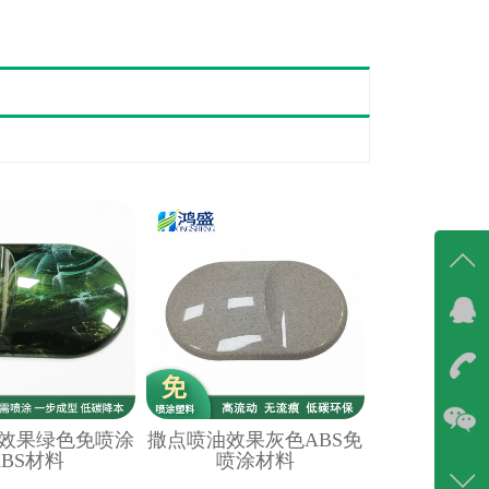
在线
在
咨询
效果绿色免喷涂
撒点喷油效果灰色ABS免
86-07
ABS材料
喷涂材料
400-6