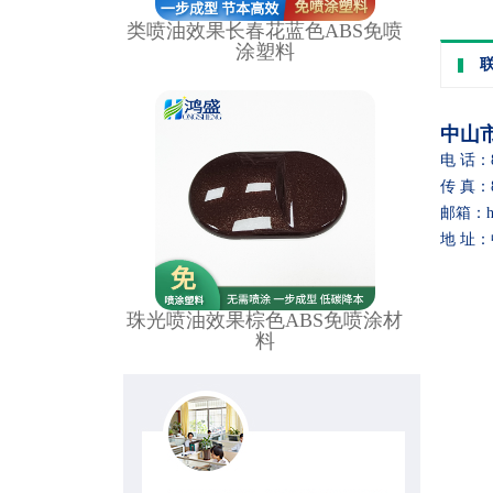
类喷油效果长春花蓝色ABS免喷
涂塑料
中山
电 话：86
传 真：86
邮箱：hon
地 址
珠光喷油效果棕色ABS免喷涂材
料