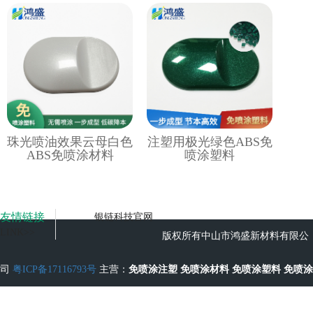
珠光喷油效果云母白色
注塑用极光绿色ABS免
ABS免喷涂材料
喷涂塑料
友情链接
银链科技官网
LINK>>
版权所有中山市鸿盛新材料有限公
司
粤ICP备17116793号
主营：
免喷涂注塑
免喷涂材料
免喷涂塑料
免喷涂
工艺
无流痕免喷涂塑料