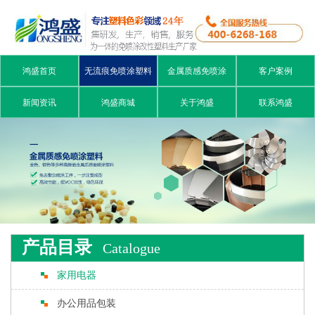
鸿盛首页
无流痕免喷涂塑料
金属质感免喷涂
客户案例
新闻资讯
鸿盛商城
关于鸿盛
联系鸿盛
产品目录
Catalogue
家用电器
办公用品包装