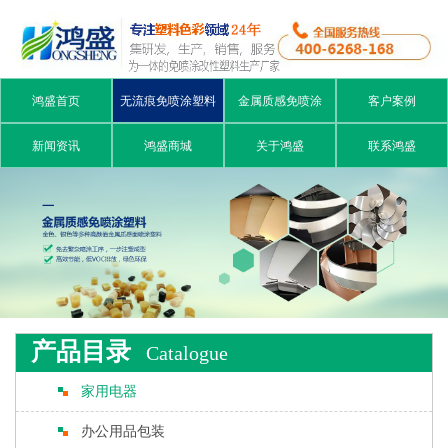
鸿盛首页
无流痕免喷涂塑料
金属质感免喷涂
客户案例
新闻资讯
鸿盛商城
关于鸿盛
联系鸿盛
产品目录
Catalogue
家用电器
办公用品包装