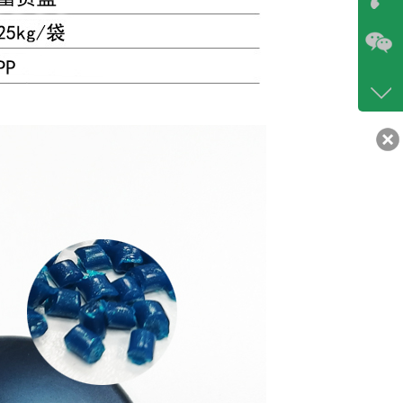
咨询
86-07
400-6
客服q
30217