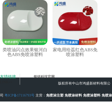
类喷油闪点效果银河白
家电用给荔红色ABS免
色ABS免喷涂塑料
喷涂塑料
友情链接
银链科技官网
LINK>>
版权所有中山市鸿盛新材料有限公
司
粤ICP备17116793号
主营：
免喷涂注塑
免喷涂材料
免喷涂塑料
免喷涂
工艺
无流痕免喷涂塑料