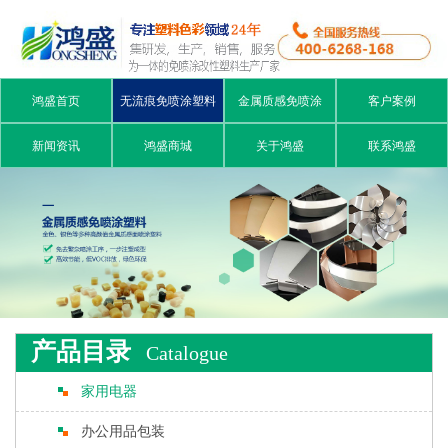
鸿盛首页
无流痕免喷涂塑料
金属质感免喷涂
客户案例
新闻资讯
鸿盛商城
关于鸿盛
联系鸿盛
产品目录
Catalogue
家用电器
办公用品包装