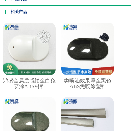
相关产品
鸿盛金属质感铂金白免
类喷油效果鎏金黑色
喷涂ABS材料
ABS免喷涂塑料