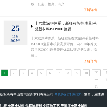
线，低姿、捂鼻、有序...
了解详情+
十六载深耕体系，新征程智控质量|鸿
25
盛新材料ISO9001监督...
11月
十六载深耕体系，新征程智控质量|鸿盛新材料
2025年
ISO9001监督审核获高度评价。自2010年首次
获得ISO9001质量管理体系认证证书以来，鸿
盛...
了解详情+
1
2
3
4
5
6
7
8
9
10
下
一
页
版权所有中山市鸿盛新材料有限公司
粤ICP备17116793号
主营：
免喷涂
注塑
免喷涂材料
免喷涂塑料
免喷涂工艺
无流痕免喷涂塑料