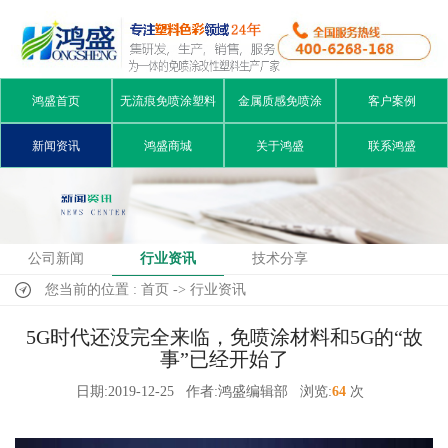
鸿盛首页
无流痕免喷涂塑料
金属质感免喷涂
客户案例
新闻资讯
鸿盛商城
关于鸿盛
联系鸿盛
公司新闻
行业资讯
技术分享
您当前的位置 : 首页 -> 行业资讯
5G时代还没完全来临，免喷涂材料和5G的“故
事”已经开始了
日期:2019-12-25
作者:鸿盛编辑部
浏览:
64
次