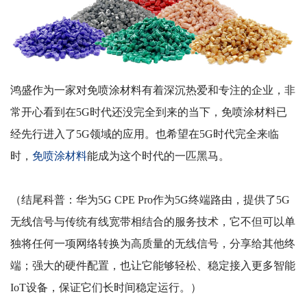
鸿盛作为一家对免喷涂材料有着深沉热爱和专注的企业，非
常开心看到在
5G
时代还没完全到来的当下，免喷涂材料已
经先行进入了
5G
领域的应用。也希望在
5G
时代完全来临
时，
免喷涂
材料
能成为这个时代的一匹黑马。
（结尾科普：华为
5G CPE Pro
作为
5G
终端路由，提供了
5G
无线信号与传统有线宽带相结合的服务技术，它不但可以单
独将任何一项网络转换为高质量的无线信号，分享给其他终
端；强大的硬件配置，也让它能够轻松、稳定接入更多智能
IoT
设备，保证它们长时间稳定运行。）