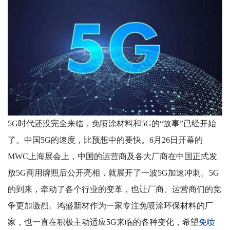
5G时代还没完全来临，免喷涂材料和5G的“故事”已经开始
了。中国
5G
的速度，比预想中的要快。
6
月
26
日开幕的
MWC
上海展会上，中国的运营商及各大厂商在中国正式发
放
5G
商用牌照后公开亮相，就展开了一波
5G
加速冲刺。
5G
的到来，牵动了各个行业的变革，也让厂商、运营商们的竞
争更加激烈。鸿盛新材作为一家专注免喷涂环保材料的厂
家，也一直在积极主动适应
5G
来临的各种变化，希望
免喷