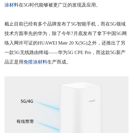
涂材料
在
5G
时代能够被更广泛的发现及应用。
截止目前已经有多个品牌发布了
5G
智能手机，而在
5G
领域
技术方面率先的华为，除了今年
7
月底发布了拿下中国
5G
网
络入网许可证的
HUAWEI Mate 20 X(5G)
之外，还推出了另
一款
5G
无线路由终端——华为
5G CPE Pro
，而这款
5G
新产
品正是用
免喷涂材料
生产而成。