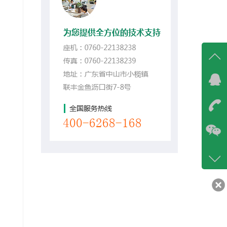
在线
在
咨询
86-07
400-6
客服q
30217