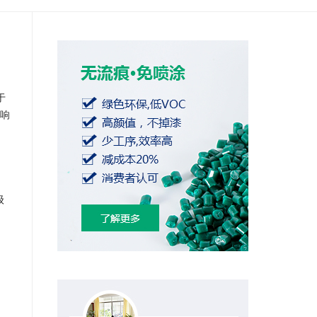
于
响
级