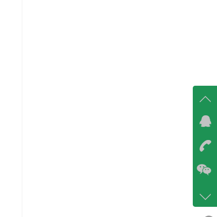
在线
在
咨询
86-07
400-6
客服q