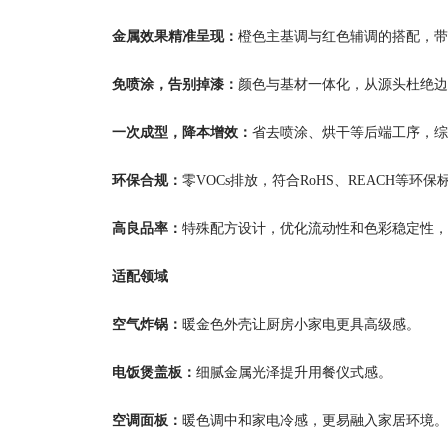
金属效果精准呈现：
橙色主基调与红色辅调的搭配，带
免喷涂，告别掉漆：
颜色与基材一体化，从源头杜绝边
一次成型，降本增效：
省去喷涂、烘干等后端工序，综合
环保合规：
零VOCs排放，符合RoHS、REACH等
高良品率：
特殊配方设计，优化流动性和色彩稳定性，
适配领域
空气炸锅：
暖金色外壳让厨房小家电更具高级感。
电饭煲盖板：
细腻金属光泽提升用餐仪式感。
空调面板：
暖色调中和家电冷感，更易融入家居环境。