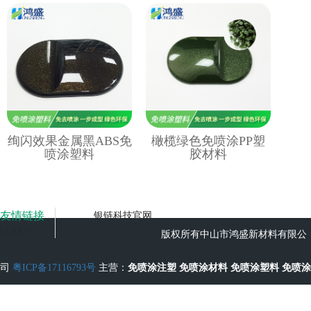
绚闪效果金属黑ABS免
橄榄绿色免喷涂PP塑
喷涂塑料
胶材料
友情链接
银链科技官网
LINK>>
版权所有中山市鸿盛新材料有限公
司
粤ICP备17116793号
主营：
免喷涂注塑
免喷涂材料
免喷涂塑料
免喷涂
工艺
无流痕免喷涂塑料