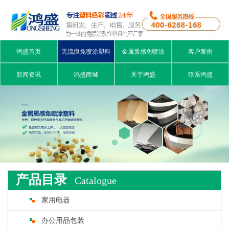
鸿盛首页
无流痕免喷涂塑料
金属质感免喷涂
客户案例
新闻资讯
鸿盛商城
关于鸿盛
联系鸿盛
产品目录
Catalogue
家用电器
办公用品包装