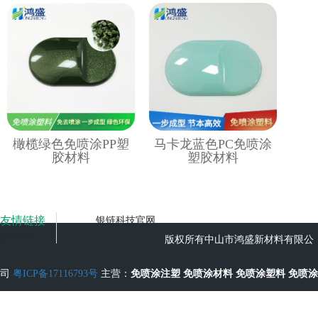
橄榄绿色免喷涂PP塑
马卡龙蓝色PC免喷涂
胶材料
塑胶材料
友情链接
银链科技官网
LINK>>
版权所有中山市鸿盛新材料有限公
司
粤ICP备17116793号
主营：
免喷涂注塑
免喷涂材料
免喷涂塑料
免喷涂
工艺
无流痕免喷涂塑料