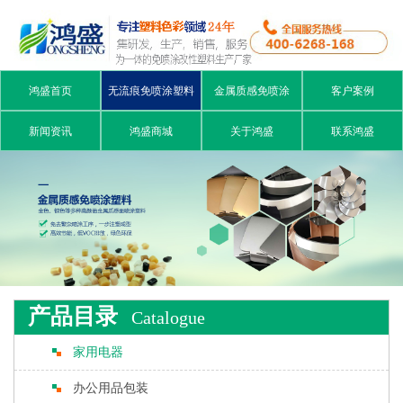
鸿盛首页
无流痕免喷涂塑料
金属质感免喷涂
客户案例
新闻资讯
鸿盛商城
关于鸿盛
联系鸿盛
产品目录
Catalogue
家用电器
办公用品包装