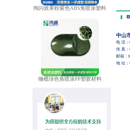
绚闪效果粉紫色ABS免喷涂塑料
中山
电 话：86
传 真：86
邮箱：hon
地 址
橄榄绿色免喷涂PP塑胶材料