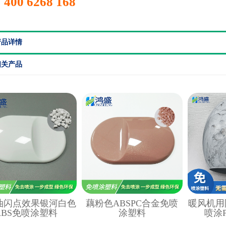
400 6268 168
产品详情
相关产品
油闪点效果银河白色
藕粉色ABSPC合金免喷
暖风机用
ABS免喷涂塑料
涂塑料
喷涂P