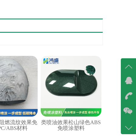
在线
在
咨询
86-07
阻燃流纹效果免
类喷油效果松山绿色ABS
400-6
C/ABS材料
免喷涂塑料
客服q