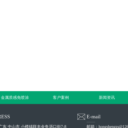
金属质感免喷涂
客户案例
新闻资讯
ESS
E-mail
广东 中山市 小榄镇联丰金鱼沥口街7-8
邮箱：hongshengzs@126