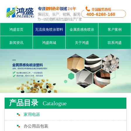
鸿盛首页
无流痕免喷涂塑料
金属质感免喷涂
客户案例
新闻资讯
鸿盛商城
关于鸿盛
联系鸿盛
产品目录
Catalogue
家用电器
办公用品包装