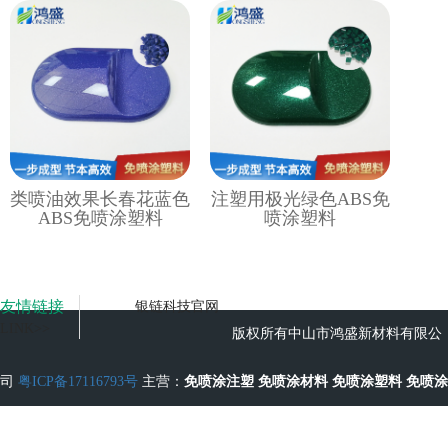
类喷油效果长春花蓝色
注塑用极光绿色ABS免
ABS免喷涂塑料
喷涂塑料
友情链接
银链科技官网
LINK>>
版权所有中山市鸿盛新材料有限公
司
粤ICP备17116793号
主营：
免喷涂注塑
免喷涂材料
免喷涂塑料
免喷涂
工艺
无流痕免喷涂塑料