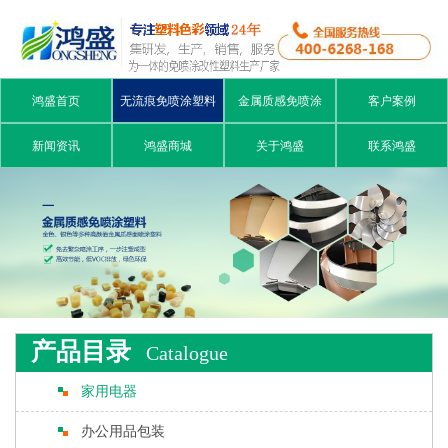
鸿盛首页
无流痕免喷涂塑料
金属质感免喷涂
客户案例
新闻资讯
鸿盛商城
关于鸿盛
联系鸿盛
产品目录
Catalogue
家用电器
办公用品包装