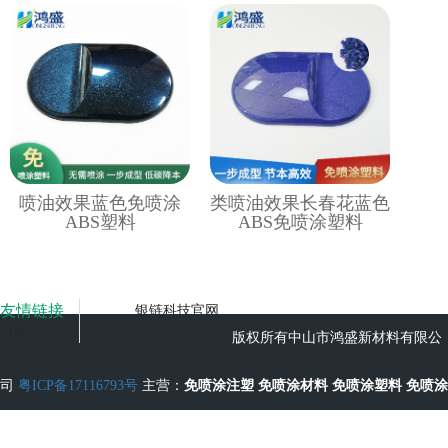
喷油效果蓝色免喷涂
类喷油效果长春花蓝色
ABS塑料
ABS免喷涂塑料
友情链接
银链科技官网
LINK>>
版权所有中山市鸿盛新材料有限公
司
粤ICP备17116793号
主营：
免喷涂注塑
免喷涂材料
免喷涂塑料
免喷涂
工艺
无流痕免喷涂塑料