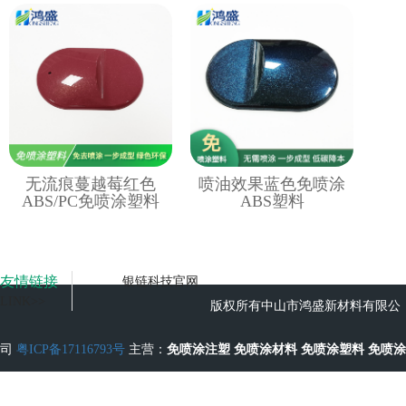
无流痕蔓越莓红色
喷油效果蓝色免喷涂
ABS/PC免喷涂塑料
ABS塑料
友情链接
银链科技官网
LINK>>
版权所有中山市鸿盛新材料有限公
司
粤ICP备17116793号
主营：
免喷涂注塑
免喷涂材料
免喷涂塑料
免喷涂
工艺
无流痕免喷涂塑料