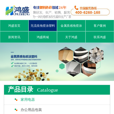
鸿盛首页
无流痕免喷涂塑料
金属质感免喷涂
客户案例
新闻资讯
鸿盛商城
关于鸿盛
联系鸿盛
产品目录
Catalogue
家用电器
办公用品包装