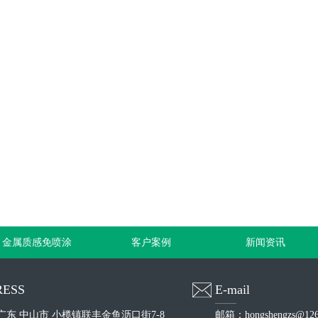
金属质感免喷涂
客户案例
新闻资讯
ESS
E-mail
广东 中山市 小榄镇联丰金鱼沥口街7-8
邮箱：hongshengzs@126