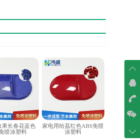
在线
在
咨询
86-07
效果长春花蓝色
家电用给荔红色ABS免喷
400-6
S免喷涂塑料
涂塑料
客服q