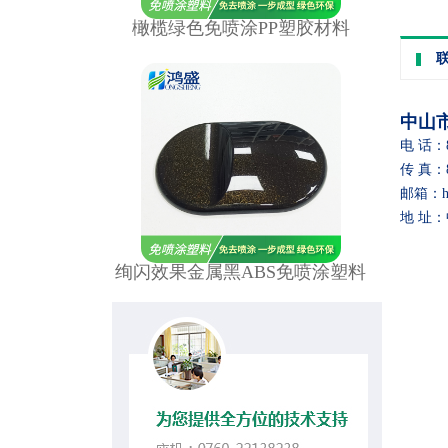
橄榄绿色免喷涂PP塑胶材料
中山
电 话：86
传 真：86
邮箱：hon
地 址
绚闪效果金属黑ABS免喷涂塑料