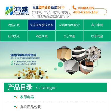
鸿盛首页
无流痕免喷涂塑料
金属质感免喷涂
客户案例
新闻资讯
鸿盛商城
关于鸿盛
联系鸿盛
产品目录
Catalogue
家用电器
办公用品包装