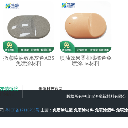
撒点喷油效果灰色ABS
喷油效果柔和桃橘色免
免喷涂材料
喷涂abs材料
友情链接
银链科技官网
LINK>>
版权所有中山市鸿盛新材料有限公
司
粤ICP备17116793号
主营：
免喷涂注塑
免喷涂材料
免喷涂塑料
免喷涂
工艺
无流痕免喷涂塑料